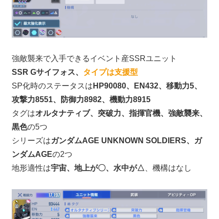
強敵襲来で入手できるイベント産SSRユニット
SSR Gサイフォス、
タイプは支援型
SP化時のステータスは
HP90080、EN432、移動力5、
攻撃力8551、防御力8982、機動力8915
タグは
オルタナティブ、突破力、指揮官機、強敵襲来、
黒色
の5つ
シリーズは
ガンダムAGE UNKNOWN SOLDIERS、ガ
ンダムAGE
の2つ
地形適性は
宇宙、地上が〇、水中が△
、機構はなし