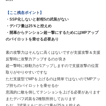
【ここ残念ポイント】
・SSP化しないと射程5の武装がない
・デバフ量は25％と控えめ
・開幕からテンション超一撃にするためにはMPアップ
のパイロットを乗せる必要あり
素の攻撃力はそんなに高くはないですが支援攻撃＆支援
反撃時に攻撃力アップするのが良き
超一撃時に移動力が1アップしますので支援攻撃の位置
取りがやりやすいですな
ただ支援型でMPを上げるのは簡単ではないのでMPアッ
プ持ちのパイロットを乗せるか
意識的に敵を倒してテンションを上げる必要があります
またデバフ武装を2種類所持しております
ただ、2武装ともにデバフ量が25％と控えめ