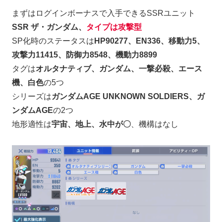
まずはログインボーナスで入手できるSSRユニット
SSR ザ・ガンダム、
タイプは攻撃型
SP化時のステータスは
HP90277、EN336、移動力5、
攻撃力11415、防御力8548、機動力8899
タグは
オルタナティブ、ガンダム、一撃必殺、エース
機、白色
の5つ
シリーズは
ガンダムAGE UNKNOWN SOLDIERS、ガ
ンダムAGE
の2つ
地形適性は
宇宙、地上、水中が〇
、機構はなし