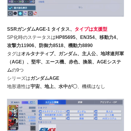
SSRガンダムAGE-1 タイタス、
タイプは支援型
SP化時のステータスは
HP85695、EN354、移動力4、
攻撃力11906、防御力8518、機動力8890
タグは
オルタナティブ、ガンダム、主人公、地球連邦軍
（AGE）、堅牢、エース機、赤色、換装、AGEシステ
ム
の9つ
シリーズは
ガンダムAGE
地形適性は
宇宙、地上、水中が〇
、機構はなし