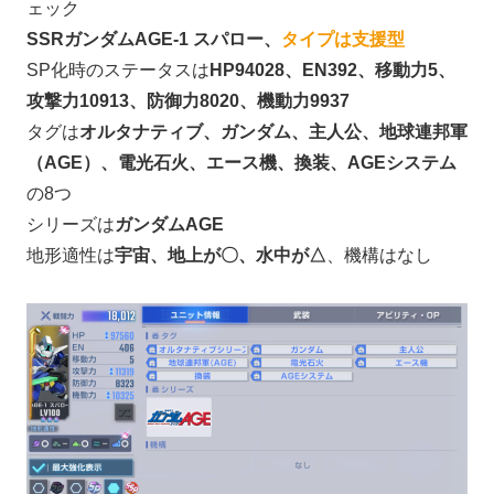
ェック
SSRガンダムAGE-1 スパロー、
タイプは支援型
SP化時のステータスは
HP94028、EN392、移動力5、
攻撃力10913、防御力8020、機動力9937
タグは
オルタナティブ、ガンダム、主人公、地球連邦軍
（AGE）、電光石火、エース機、換装、AGEシステム
の8つ
シリーズは
ガンダムAGE
地形適性は
宇宙、地上が〇、水中が△
、機構はなし