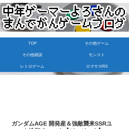
TOP
その他ゲーム
その他雑談
モンスト
レトロゲーム
ロマサガRS
ガンダムAGE 開発産＆強敵襲来SSRユ