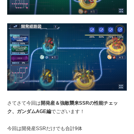
さてさて今回は
開発産＆強敵襲来SSRの性能チェッ
ク、ガンダムAGE編
でございます！
今回は開発産SSRだけでも合計9体