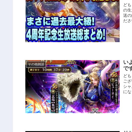
ども
の生
送の
ださ
い
その他雑談
で
ども
ござ
シャ
にな