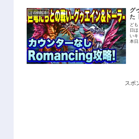
グ
その他雑談
た
ども
日ほ
いキ
本日.
スポ