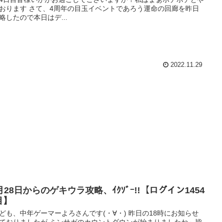
おります さて、4周年の目玉イベントであろう運命の回廊を昨日
略したので本日はデ...
2022.11.29
月28日からのゲキウラ攻略、ｲｸｿﾞｰ!!【ログイン1454
目】
ども、中年ゲーマーよろさんです(・∀・) 昨日の18時にお知らせ
ておりましたが ミンサガのカウントダウンが始まりましたね～皆