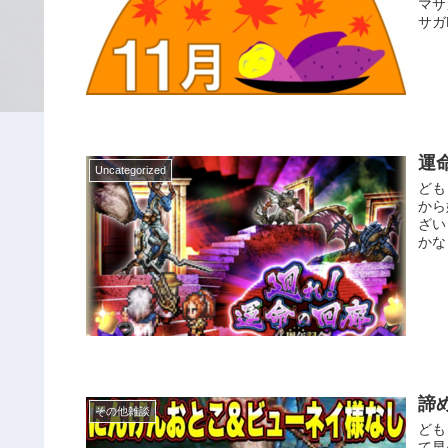
マサ
サガR
運
Uncategorized
ども
から
ざい
かな
諦
その他雑談
ども
て早