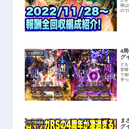
様は
ので
4
その他雑談
グ
ども
皆様
で攻
手つ
ま
その他雑談
グ