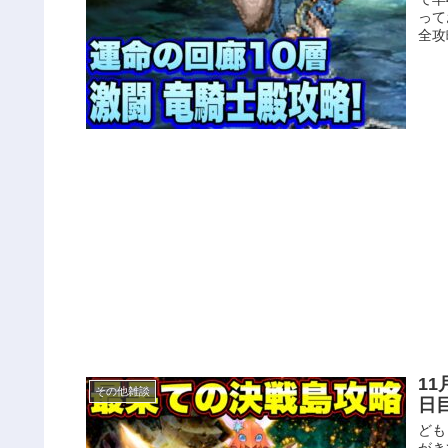
って
全攻
11
その他雑談
日
ども
がき