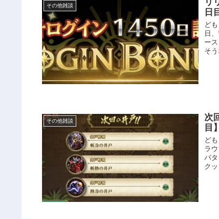
リ
その他雑談
日
ども
日、
ース
そう
次
その他雑談
目
ども
ラウ
バタ
クッ