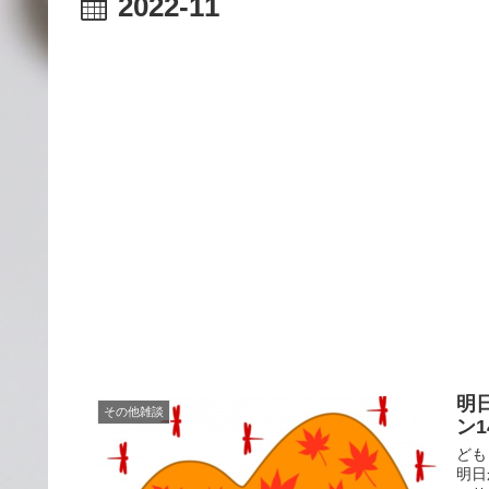
2022-11
明
その他雑談
ン1
ども
明日