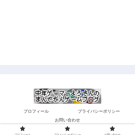
プロフィール
プライバシーポリシー
お問い合わせ
© 2021 中年ゲーマーよろさんのまんでがんゲームブログ.
プロフィール
プライバシーポリシー
お問い合わせ