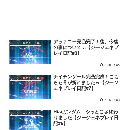
デッテニー完凸完了！後、今後
ジージェネエターナル
の事について…【ジージェネプ
レイ日記#8】
2025.07.08
ナイチンゲール完凸完成！こち
ジージェネエターナル
らも骨が折れましたｗ【ジージ
ェネプレイ日記#7】
2025.07.03
Hi-νガンダム、やっとこさ終わ
ジージェネエターナル
りました【ジージェネプレイ日
記#6】