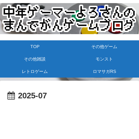
TOP
その他ゲーム
その他雑談
モンスト
レトロゲーム
ロマサガRS
2025-07