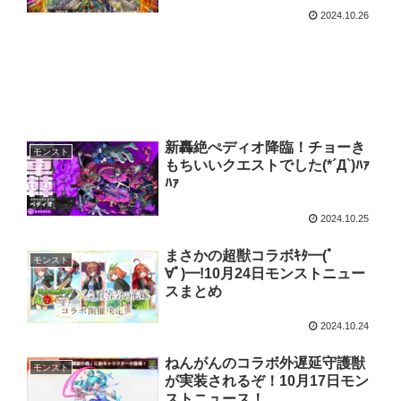
2024.10.26
新轟絶ぺディオ降臨！チョーき
モンスト
もちいいクエストでした(*´Д`)ﾊｧ
ﾊｧ
2024.10.25
まさかの超獣コラボｷﾀ━(ﾟ
モンスト
∀ﾟ)━!10月24日モンストニュー
スまとめ
2024.10.24
ねんがんのコラボ外遅延守護獣
モンスト
が実装されるぞ！10月17日モン
ストニュース！