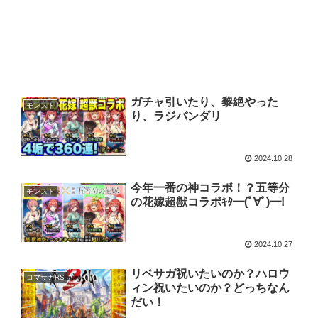
ガチャ引いたり、黎絶やった
モンスト
り、ラジバンダリ
2024.10.28
今年一番の神コラボ！？五等分
モンスト
の花嫁超獣コラボｷﾀ━(ﾟ∀ﾟ)━!
2024.10.27
リベサガ祝いたいのか？ハロウ
ロマサガRS
ィン祝いたいのか？どっちなん
だい！