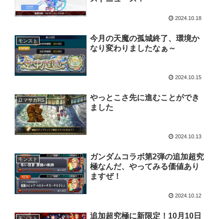
2024.10.18
今月の天魔の孤城終了、環境か
モンスト
なり変わりましたなぁ～
2024.10.15
やっとこさ先に進むことができ
ロマサガRS
ました
2024.10.13
ガンダムコラボ第2弾の追加超究
モンスト
極なんだ、やってみる価値あり
ますぜ！
2024.10.12
追加超究極に新限定！10月10日
モンスト