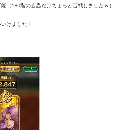
能（180階の玄蟲だけちょっと苦戦しましたｗ）
略いけました！