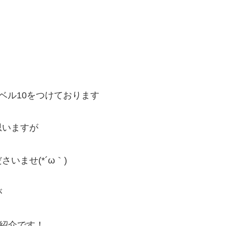
ベル10をつけております
思いますが
いませ(*´ω｀)
が
ご紹介です！