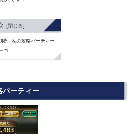
次
90階、私の攻略パーティー
ーつ
略パーティー