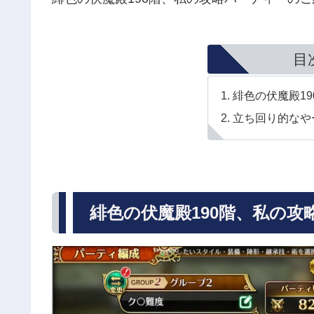
目
緋色の伏魔殿1
立ち回り的なや
緋色の伏魔殿190階、私の攻