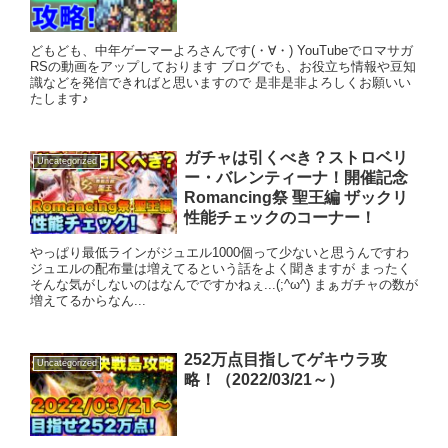
どもども、中年ゲーマーよろさんです(・∀・) YouTubeでロマサガ
RSの動画をアップしております ブログでも、お役立ち情報や豆知
識などを発信できればと思いますので 是非是非よろしくお願いい
たします♪
ガチャは引くべき？ストロベリ
Uncategorized
ー・バレンティーナ！開催記念
Romancing祭 聖王編 ザックリ
性能チェックのコーナー！
やっぱり最低ラインがジュエル1000個って少ないと思うんですわ
ジュエルの配布量は増えてるという話をよく聞きますが まったく
そんな気がしないのはなんでですかねぇ...(;^ω^) まぁガチャの数が
増えてるからなん...
252万点目指してゲキウラ攻
Uncategorized
略！（2022/03/21～）