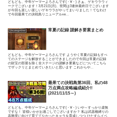
どもども、中年ゲーマーよろさんです(・∀・) さぁ、ゲキウラウィ
ークでございます！3月21日(月)、世間は3連休最終日でございます
が今回も楽しい楽しいゲキウラがやってまいりました！てなわけ
で今回最果ての決戦島リニューアルve...
常夏の記録 謎解き要素まとめ
Uncategorized
どもども、中年ゲーマーよろさんです ようやく常夏の記録もすべ
てのステージを解放することができましたので今回は常夏の記録
の財宝の部屋を除く全ステージの謎解き要素などについてこちら
でザックリとまとめていきたいと思います これからや...
最果ての決戦島第36回、私の48
Uncategorized
万点満点攻略編成紹介!!
(2021/11/15～)
どもども、中年ゲーマーよろさんです(・∀・) いや～すっかり虚無
ですな！ 皆様いかがお過ごしでございますか？ 私は武器種縛りの
高難度に向けて育ててなかったキャラを育成しつつ ひたすらイベ