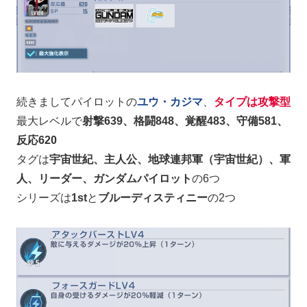
続きましてパイロットの
ユウ・カジマ
、
タイプは攻撃型
最大レベルで
射撃639、格闘848、覚醒483、守備581、
反応620
タグは
宇宙世紀、主人公、地球連邦軍（宇宙世紀）、軍
人、リーダー、ガンダムパイロット
の6つ
シリーズは
1st
と
ブルーディスティニー
の2つ