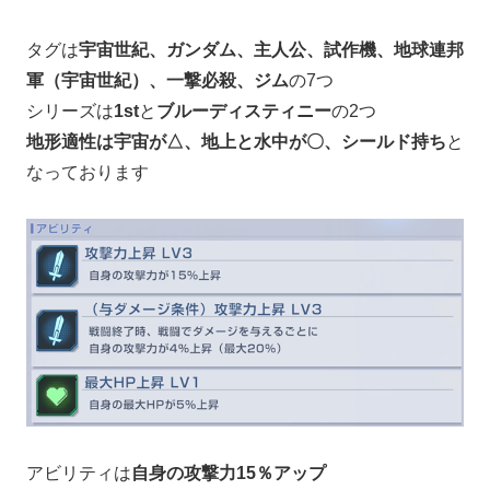
タグは
宇宙世紀、ガンダム、主人公、試作機、地球連邦
軍（宇宙世紀）、一撃必殺、ジム
の7つ
シリーズは
1st
と
ブルーディスティニー
の2つ
地形適性は宇宙が△、地上と水中が〇、シールド持ち
と
なっております
アビリティは
自身の攻撃力15％アップ