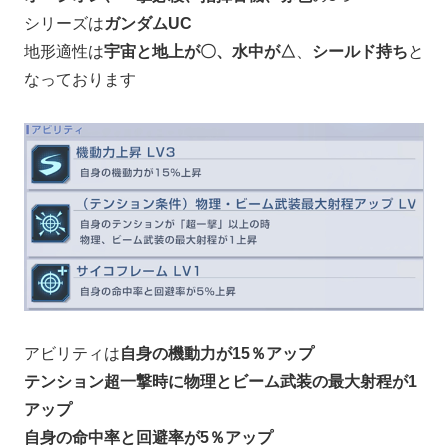
シリーズは
ガンダムUC
地形適性は
宇宙と地上が〇、水中が△
、
シールド持ち
と
なっております
アビリティは
自身の機動力が15％アップ
テンション超一撃時に物理とビーム武装の最大射程が1
アップ
自身の命中率と回避率が5％アップ