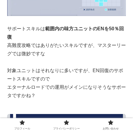
サポートスキルは
範囲内の味方ユニットのENを50％回
復
高難度攻略ではありがたいスキルですが、マスターリー
グでは微妙ですな
対象ユニットはそれなりに多いですが、EN回復のサポ
ートスキルですので
エターナルロードでの運用がメインになりそうなサポー
タですかね？
モーリン・キタムラ＆ミデア ザックリ
性能チェック
プロフィール
プライバシーポリシー
お問い合わせ