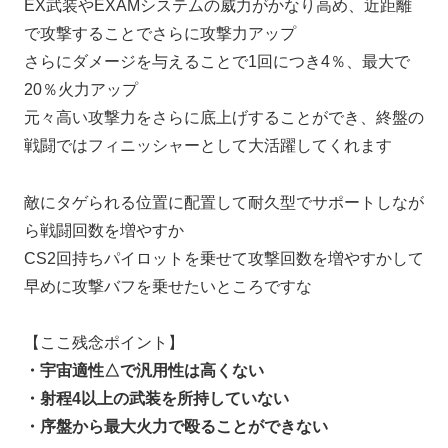
EX武装やEXAMシステムの威力がかなり高め、近距離
で攻撃することでさらに攻撃力アップ
さらにダメージを与えることで1回につき4％、最大で
20％火力アップ
元々高い攻撃力をさらに底上げすることができ、終盤の
戦闘ではフィニッシャーとして大活躍してくれます
敵にタゲられる位置に配置して耐久型でサポートしなが
ら戦闘回数を増やすか
CS2回持ちパイロットを乗せて攻撃回数を増やすかして
早めに攻撃バフを乗せたいところですな
【ここ残念ポイント】
・宇宙適性△で汎用性は高くない
・射程4以上の武装を所持していない
・序盤から最大火力で殴ることができない