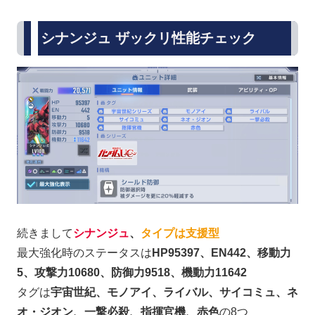
シナンジュ ザックリ性能チェック
続きまして
シナンジュ
、
タイプは支援型
最大強化時のステータスは
HP95397、EN442、移動力
5、攻撃力10680、防御力9518、機動力11642
タグは
宇宙世紀、モノアイ、ライバル、サイコミュ、ネ
オ・ジオン、一撃必殺、指揮官機、赤色
の8つ