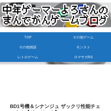
TOP
その他ゲーム
その他雑談
モンスト
レトロゲーム
ロマサガRS
BD1号機＆シナンジュ ザックリ性能チェ