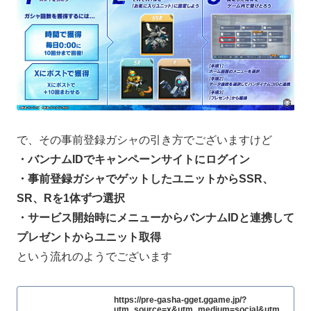
で、その事前登録ガシャの引き方でございますけど
・バンナムIDでキャンペーンサイトにログイン
・事前登録ガシャでゲットしたユニットからSSR、
SR、Rを1体ずつ選択
・サービス開始時にメニューからバンナムIDと連携して
プレゼントからユニット取得
という流れのようでございます
https://pre-gasha-gget.ggame.jp/?
utm_source=x&utm_medium=social&utm_