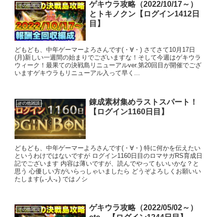
ゲキウラ攻略（2022/10/17～）
その他雑談
とトキノクン【ログイン1412日
目】
どもども、中年ゲーマーよろさんです(・∀・) さてさて10月17日
(月)新しい一週間の始まりでございますな！そして今週はゲキウラ
ウィーク！最果ての決戦島リニューアルver.第20回目が開催でござ
いますゲキウラもリニューアル入って早く...
錬成素材集めラストスパート！
その他雑談
【ログイン1160日目】
どもども、中年ゲーマーよろさんです(・∀・) 特に何かを伝えたい
というわけではないですが ログイン1160日目のロマサガRS育成日
記でございます 内容は薄いですが、読んでやってもいいかな？と
思う 心優しい方がいらっしゃいましたら どうぞよろしくお願いい
たします(｡-人-｡) ではノシ
ゲキウラ攻略（2022/05/02～）
その他雑談