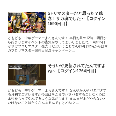
SFリマスターだと思った？残
その他雑談
念！サガ魂でした～【ログイン
1590日目】
どもども、中年ゲーマーよろさんです！ 本日お昼の12時、明日か
ら始まりますイベントの告知がやってまいりましたね！ 4月15日
がサガフロリマスター発売日だということで4月14日12時からはサ
ガフロリマスター発売日記念キャンペーン...
そういや更新されてたんですよ
その他雑談
ね～【ログイン1764日目】
どもども、中年ゲーマーよろさんです！ なんやかんやバタバタす
る月初でございますが今回はそこまでバタバタすることなく心に
余裕をもってやれてるような気がします まぁまだまだやらないと
いけないことはたくさんあるんですけどね と...