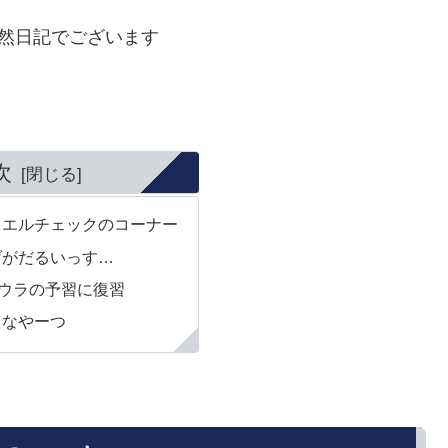
徒然日記でございます
次
ュエルチェックのコーナー
げがだるいっす…
キウラの予習に復習
きなやーつ