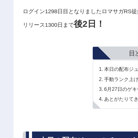
ログイン1298日目となりましたロマサガRS
後2日！
リリース1300日まで
目
本日の配布ジ
手動ランク上
6月27日のゲ
あとがたりて