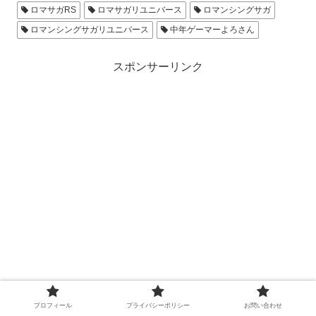
ロマサガRS
ロマサガリユニバース
ロマンシングサガ
ロマンシングサガリユニバース
中年ゲーマーよろさん
スポンサーリンク
シェアする
プロフィール
プライバシーポリシー
お問い合わせ