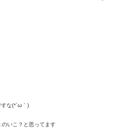
(*´ω｀)
ょのいこ？と思ってます