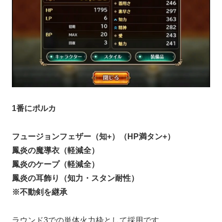
1番にポルカ
フュージョンフェザー（知+）（HP満タン+）
鳳炎の魔導衣（軽減全）
鳳炎のケープ（軽減全）
鳳炎の耳飾り（知力・スタン耐性）
※不動剣を継承
ラウンド3での単体火力枠として採用です