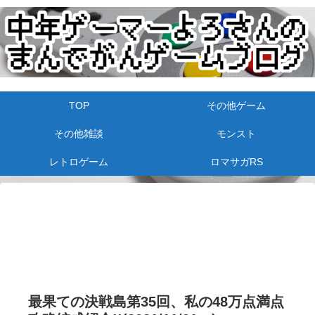
TOP
その他ゲーム
その他雑談
モンスト
レトロゲーム
ロマサガRS
最果ての決戦島第35回、私の48万点満点