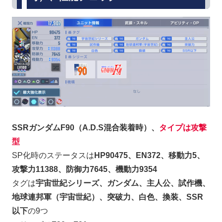
SSRガンダムF90（A.D.S混合装着時）、
タイプは攻撃
型
SP化時のステータスは
HP90475、EN372、移動力5、
攻撃力11388、防御力7645、機動力9354
タグは
宇宙世紀シリーズ、ガンダム、主人公、試作機、
地球連邦軍（宇宙世紀）、突破力、白色、換装、SSR
以下
の9つ