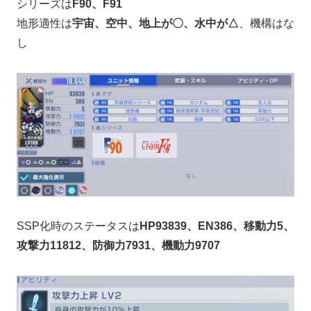
シリーズは
F90、F91
地形適性は
宇宙、空中、地上が〇、水中が△
、機構はな
し
SSP化時のステータスは
HP93839、EN386、移動力5、
攻撃力11812、防御力7931、機動力9707