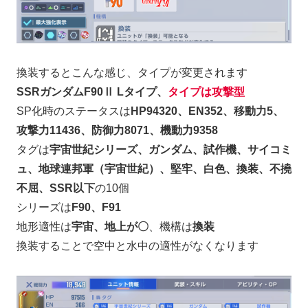
換装するとこんな感じ、タイプが変更されます
SSRガンダムF90Ⅱ Lタイプ、
タイプは攻撃型
SP化時のステータスは
HP94320、EN352、移動力5、
攻撃力11436、防御力8071、機動力9358
タグは
宇宙世紀シリーズ、ガンダム、試作機、サイコミ
ュ、地球連邦軍（宇宙世紀）、堅牢、白色、換装、不撓
不屈、SSR以下
の10個
シリーズは
F90、F91
地形適性は
宇宙、地上が〇
、機構は
換装
換装することで空中と水中の適性がなくなります