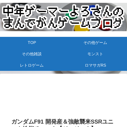
TOP
その他ゲーム
その他雑談
モンスト
レトロゲーム
ロマサガRS
ガンダムF91 開発産＆強敵襲来SSRユニ