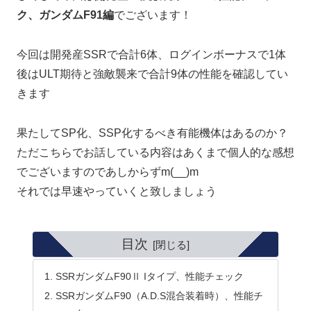
ク、ガンダムF91編
でございます！
今回は開発産SSRで合計6体、ログインボーナスで1体
後はULT期待と強敵襲来で合計9体の性能を確認してい
きます
果たしてSP化、SSP化するべき有能機体はあるのか？
ただこちらでお話している内容はあくまで個人的な感想
でございますのであしからずm(__)m
それでは早速やっていくと致しましょう
目次
SSRガンダムF90Ⅱ Iタイプ、性能チェック
SSRガンダムF90（A.D.S混合装着時）、性能チ