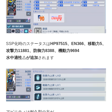
SSP化時のステータスは
HP97515、EN366、移動力5、
攻撃力11881、防御力8388、機動力9694
水中適性△が追加
されます
アビリティは耐久型の方が