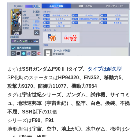
まずは
SSRガンダムF90Ⅱ Iタイプ、
タイプは耐久型
SP化時のステータスは
HP94320、EN352、移動力5、
攻撃力9170、防御力11077、機動力7954
タグは
宇宙世紀シリーズ、ガンダム、試作機、サイコミ
ュ、地球連邦軍（宇宙世紀）、堅牢、白色、換装、不撓
不屈、SSR以下
の10個
シリーズは
F90、F91
地形適性は
宇宙、空中、地上が〇、水中が△
、機構は
シ