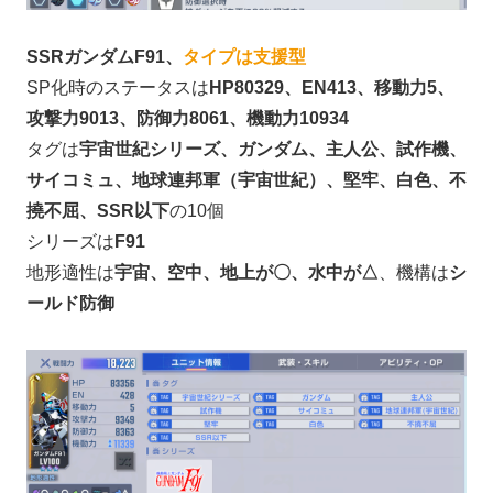
SSRガンダムF91、
タイプは支援型
SP化時のステータスは
HP80329、EN413、移動力5、
攻撃力9013、防御力8061、機動力10934
タグは
宇宙世紀シリーズ、ガンダム、主人公、試作機、
サイコミュ、地球連邦軍（宇宙世紀）、堅牢、白色、不
撓不屈、SSR以下
の10個
シリーズは
F91
地形適性は
宇宙、空中、地上が〇、水中が△
、機構は
シ
ールド防御