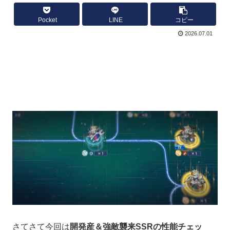
Pocket
LINE
コピー
2026.07.01
さてさて今回は
開発産＆強敵襲来SSRの性能チェッ