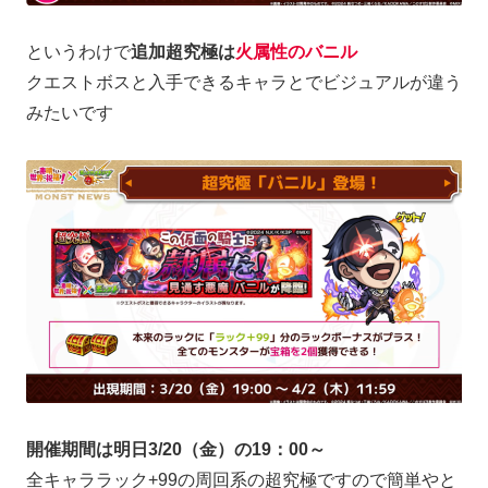
というわけで
追加超究極は
火属性のバニル
クエストボスと入手できるキャラとでビジュアルが違う
みたいです
開催期間は明日3/20（金）の19：00～
全キャララック+99の周回系の超究極ですので簡単やと