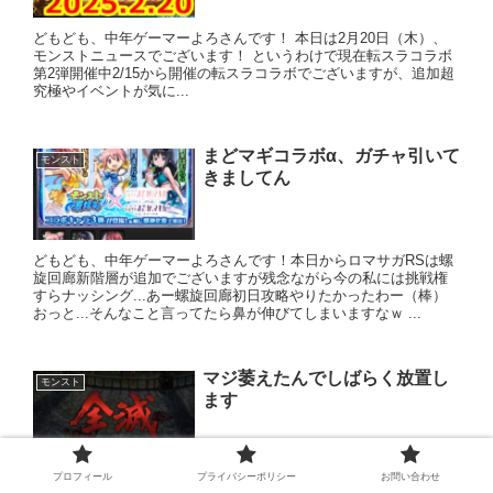
どもども、中年ゲーマーよろさんです！ 本日は2月20日（木）、
モンストニュースでございます！ というわけで現在転スラコラボ
第2弾開催中2/15から開催の転スラコラボでございますが、追加超
究極やイベントが気に...
まどマギコラボα、ガチャ引いて
モンスト
きましてん
どもども、中年ゲーマーよろさんです！本日からロマサガRSは螺
旋回廊新階層が追加でございますが残念ながら今の私には挑戦権
すらナッシング...あー螺旋回廊初日攻略やりたかったわー（棒）
おっと...そんなこと言ってたら鼻が伸びてしまいますなｗ ...
マジ萎えたんでしばらく放置し
モンスト
ます
プロフィール
プライバシーポリシー
お問い合わせ
どもども、中年ゲーマーよろさんです！ できれば今日中に螺旋回