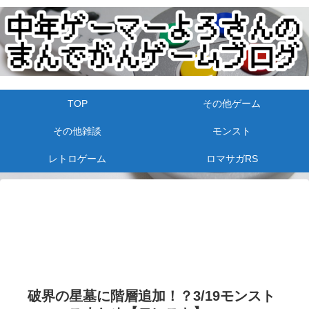
TOP
その他ゲーム
その他雑談
モンスト
レトロゲーム
ロマサガRS
破界の星墓に階層追加！？3/19モンスト