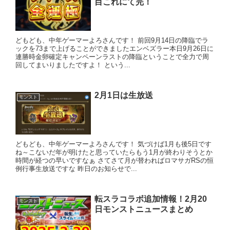
目これにて完！
どもども、中年ゲーマーよろさんです！ 前回9月14日の降臨でラ
ックを73まで上げることができましたエンベズラー本日9月26日に
連勝時金卵確定キャンペーンラストの降臨ということで全力で周
回してまいりましたですよ！ という...
2月1日は生放送
モンスト
どもども、中年ゲーマーよろさんです！ 気づけば1月も後5日です
ね～こないだ年が明けたと思っていたらもう1月が終わりそうとか
時間が経つの早いですなぁ さてさて月が替わればロマサガRSの恒
例行事生放送ですな 昨日のお知らせで...
転スラコラボ追加情報！2月20
モンスト
日モンストニュースまとめ