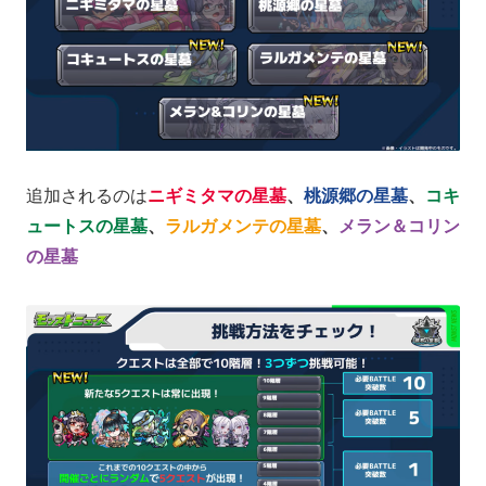
追加されるのは
ニギミタマの星墓
、
桃源郷の星墓
、
コキ
ュートスの星墓
、
ラルガメンテの星墓
、
メラン＆コリン
の星墓