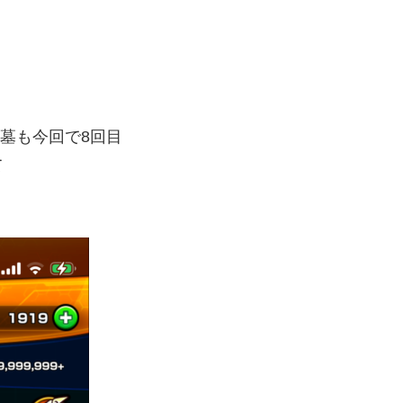
星墓も今回で8回目
て
！