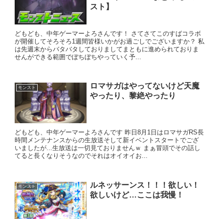
スト】
どもども、中年ゲーマーよろさんです！ さてさてこのすばコラボ
が開催してそろそろ1週間皆様いかがお過ごしでございますか？ 私
は先週末からバタバタしておりましてまともに進められておりま
せんができる範囲でぼちぼちやっていく予...
ロマサガはやってないけど天魔
モンスト
やったり、黎絶やったり
どもども、中年ゲーマーよろさんです 昨日8月1日はロマサガRS長
時間メンテナンスからの生放送そして新イベントスタートでござ
いましたが...生放送は一切見ておりませんｗ まぁ冒頭でその話し
てると長くなりそうなのでそれはオイオイお...
ルネッサーンス！！！欲しい！
モンスト
欲しいけど…ここは我慢！