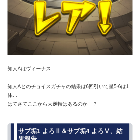
知人Aはヴィーナス
知人Aとのチョイスガチャの結果は6回引いて星5-6は1
体…
はてさてここから大逆転はあるのか！？
サブ垢1 よろⅡ＆サブ垢4 よろⅤ、結
果報告