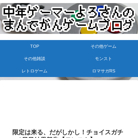
TOP
その他ゲーム
その他雑談
モンスト
レトロゲーム
ロマサガRS
限定は来る、だがしかし！チョイスガチ