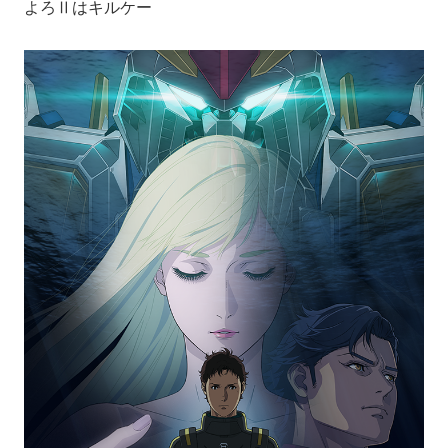
よろⅡはキルケー