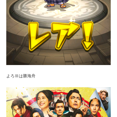
よろⅢは勝海舟