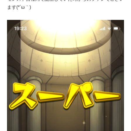
ます(*´ω｀)