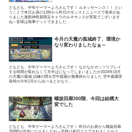
どもども、中年ゲーマーよろさんです！ ルネッサーンス！！ とい
うことで本日お昼の12時から昨日のモンストニュースで発表があ
りました激獣神祭新限定キャラのルネサンスが実装でございます
ね～皆様は無事ゲットできました...
今月の天魔の孤城終了、環境か
モンスト
なり変わりましたなぁ～
どもども、中年ゲーマーよろさんです！ なかなかガッツリプレイ
する時間が取れなくて月半ばになってしまいましたが2024年10月
の天魔の孤城 試練の間＆空中庭園が無事終わりました 空中庭園実
装時の今年2月から比べるとかなり...
螺旋回廊300階、今回は結構大
モンスト
変でした
どもども、中年ゲーマーよろさんです！ 昨日のお昼から螺旋回廊
300階が追加になりましたね～皆様は初日クリアされましたか？