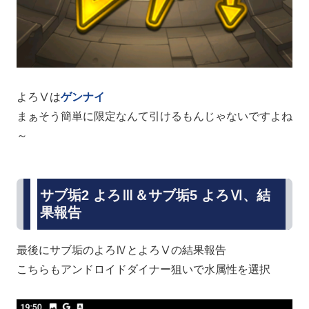
よろⅤは
ゲンナイ
まぁそう簡単に限定なんて引けるもんじゃないですよね
～
サブ垢2 よろⅢ＆サブ垢5 よろⅥ、結
果報告
最後にサブ垢のよろⅣとよろⅤの結果報告
こちらもアンドロイドダイナー狙いで水属性を選択