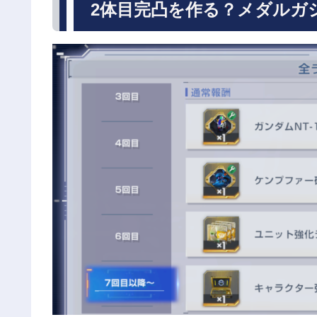
2体目完凸を作る？メダルガ