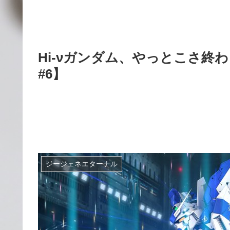
Hi-νガンダム、やっとこさ終
#6】
ジージェネエターナル