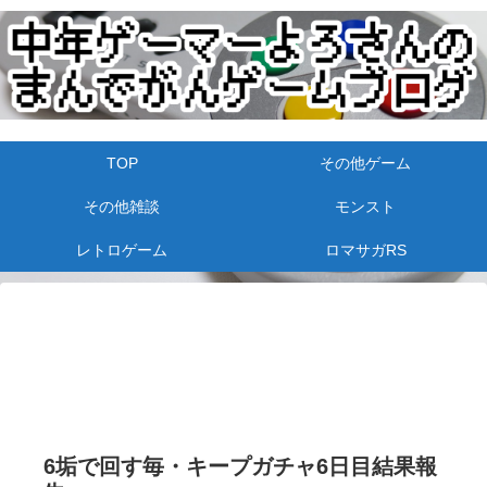
TOP
その他ゲーム
その他雑談
モンスト
レトロゲーム
ロマサガRS
6垢で回す毎・キープガチャ6日目結果報