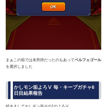
まぁこの垢では未所持だったのもあって
ベルフェゴール
を選択しました
かしモン垢よろⅤ 毎・キープガチャ6
日目結果報告
続きましてかしモン垢その1のよろⅤ