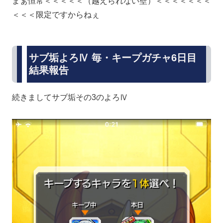
まぁ恒常＜＜＜＜＜（越えられない壁）＜＜＜＜＜＜＜
＜＜＜限定ですからねぇ
サブ垢よろⅣ 毎・キープガチャ6日目
結果報告
続きましてサブ垢その3のよろⅣ