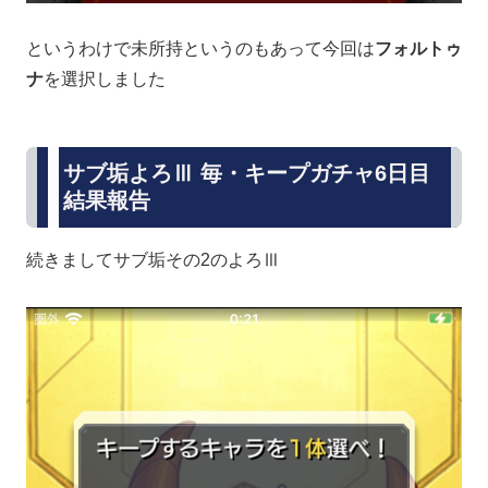
というわけで未所持というのもあって今回は
フォルトゥ
ナ
を選択しました
サブ垢よろⅢ 毎・キープガチャ6日目
結果報告
続きましてサブ垢その2のよろⅢ