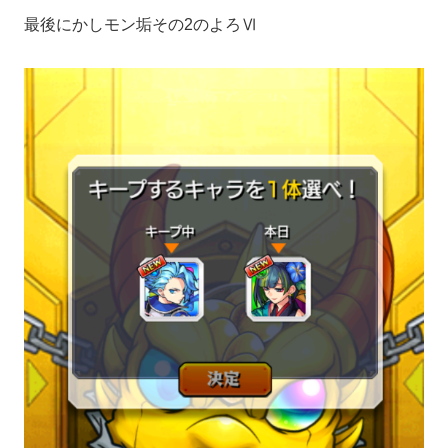
最後にかしモン垢その2のよろⅥ