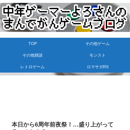
TOP
その他ゲーム
その他雑談
モンスト
レトロゲーム
ロマサガRS
本日から6周年前夜祭！…盛り上がって