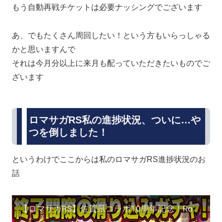
もう自動再戦チケットは必要ナッシングでございます
あ、でもたくさん周回したい！という方もいらっしゃる
かと思いますんで
それは今月分以上に来月も配っていただきたいものでご
ざいます
ロマサガRS私の進捗状況、ついに…や
つを倒しました！
というわけでここからは私のロマサガRS進捗状況のお
話
【ロマサガRS】佐賀県コラボ10周年記念！Romancing祭 エスパーギャル編 0エスパーギャルとリンを狙ってﾋｸｿﾞｰ ！！