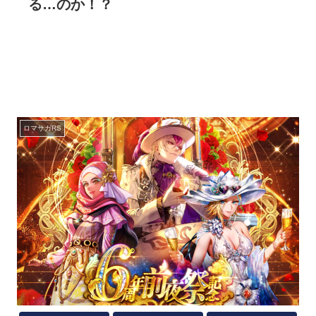
る…のか！？
ロマサガRS