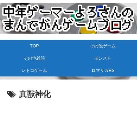
TOP
その他ゲーム
その他雑談
モンスト
レトロゲーム
ロマサガRS
真獣神化