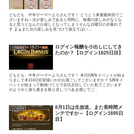
どもども、中年ゲーマーよろさんです！ とうとう来週最終回でご
ざいますね～次が楽しみであると同時に、毎週の楽しみがなくな
ると思うとなんだか寂しくなってしまうそんな日曜日の夕暮れで
す まぁまた次の楽しみを見つけて旅立てばい...
ログイン報酬を小出しにしてき
その他雑談
たのか？【ログイン1825日目】
どもども、中年ゲーマーよろさんです！ 本日5周年イベントが始ま
りまして本日4日目皆様いかがお過ごしでございますか？ 5周年イ
ベントが始まって動画づくりで右往左往していた私でございます
がようやく落ち着きを取り戻しつつある感じでご...
8月1日は生放送、また長時間メ
その他雑談
ンテですか～【ログイン1695日
目】