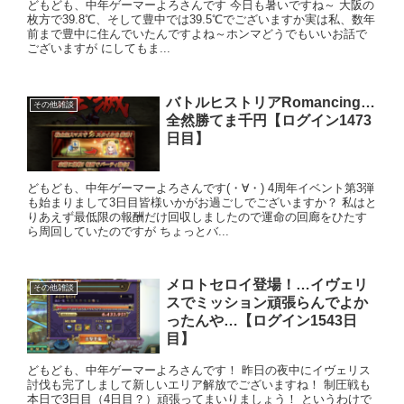
どもども、中年ゲーマーよろさんです 今日も暑いですね～ 大阪の
枚方で39.8℃、そして豊中では39.5℃でございますか実は私、数年
前まで豊中に住んでいたんですよね～ホンマどうでもいいお話で
ございますが にしてもま...
バトルヒストリアRomancing…
その他雑談
全然勝てま千円【ログイン1473
日目】
どもども、中年ゲーマーよろさんです(・∀・) 4周年イベント第3弾
も始まりまして3日目皆様いかがお過ごしでございますか？ 私はと
りあえず最低限の報酬だけ回収しましたので運命の回廊をひたす
ら周回していたのですが ちょっとバ...
メロトセロイ登場！…イヴェリ
その他雑談
スでミッション頑張らんでよか
ったんや…【ログイン1543日
目】
どもども、中年ゲーマーよろさんです！ 昨日の夜中にイヴェリス
討伐も完了しまして新しいエリア解放でございますね！ 制圧戦も
本日で3日目（4日目？）頑張ってまいりましょう！ というわけで