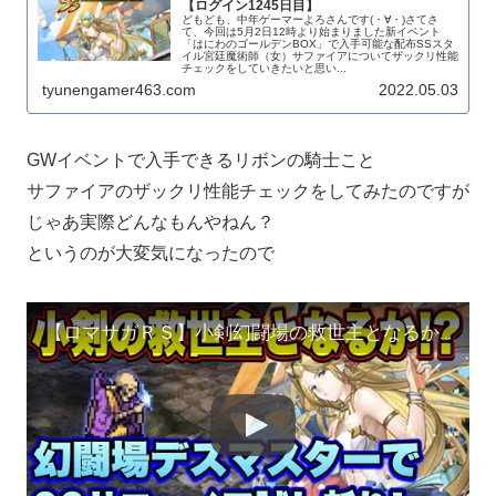
【ログイン1245日目】
どもども、中年ゲーマーよろさんです(・∀・)さてさ
て、今回は5月2日12時より始まりました新イベント
「はにわのゴールデンBOX」で入手可能な配布SSスタ
イル宮廷魔術師（女）サファイアについてザックリ性能
チェックをしていきたいと思い...
tyunengamer463.com
2022.05.03
GWイベントで入手できるリボンの騎士こと
サファイアのザックリ性能チェックをしてみたのですが
じゃあ実際どんなもんやねん？
というのが大変気になったので
【ロマサガＲＳ】小剣幻闘場の救世主となるか！？イベント配布SSサファイアを幻闘場デスマスターで使ってみた！【ロマサガリユニバース】【ロマンシングサガリユニバース】