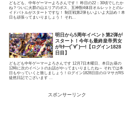
どもども、中年ゲーマーよろさんです！ 昨日の22：30頃でしたか
ね？ついに火群の山エリアのボス、五神獣4体目オルレットとのレ
イドバトルがスタートですな！ 制圧戦第2弾もいよいよ大詰め！本
日も頑張ってまいりましょう！ それ...
明日から5周年イベント第2弾が
その他雑談
スタート！今年も最終皇帝男女
がｷﾀ━(ﾟ∀ﾟ)━!【ログイン1828
日目】
どもども中年ゲーマーよろさんです 12月7日木曜日、本日お昼の
12時に次のイベントのお話がやってまいりましたね～ それでは本
日もやっていくと致しましょう！ログイン1828日目のロマサガRS
徒然日記でございます ...
スポンサーリンク