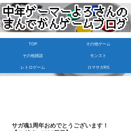
TOP
その他ゲーム
その他雑談
モンスト
レトロゲーム
ロマサガRS
サガ魂1周年おめでとうございます！