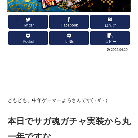
Twitter
Facebook
はてブ
Pocket
LINE
コピー
2022.04.20
どもども、中年ゲーマーよろさんです(・∀・)
本日でサガ魂ガチャ実装から丸
一年ですな