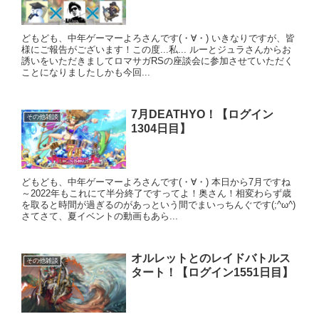
どもども、中年ゲーマーよろさんです(・∀・) いきなりですが、皆
様にご報告がございます！この度...私... ルーとジュラさんからお
誘いをいただきましてロマサガRSの座談会に参加させていただく
ことになりましたしかも今回...
7月DEATHYO！【ログイン
その他雑談
1304日目】
どもども、中年ゲーマーよろさんです(・∀・) 本日から7月ですね
～2022年もこれにて半分終了ですってよ！奥さん！相変わらず歳
を取ると時間が過ぎるのがあっという間でまいっちんぐです(;^ω^)
さてさて、夏イベントの動画もあら...
オルレットとのレイドバトルス
その他雑談
タート！【ログイン1551日目】