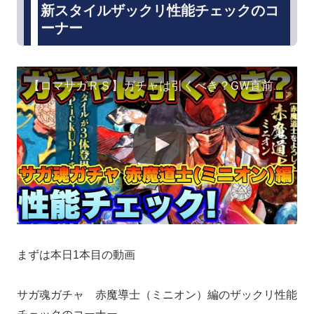
新スタイルザックリ性能チェックのコ
ーナー
【ロマサガＲＳ】ガチャは引くべき？GW直前！サガ魂1周年記念 サガ魂ガチャ 赤魔道士ミニオン編 ザックリ性能チェックのコーナー！【ロマサガリユニバース】【ロマンシングサガリユニバース】
まずは本日1本目の動画
サガ魂ガチャ 赤魔導士（ミニオン）編のザックリ性能