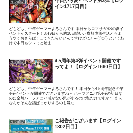
今日から夏イベント第3弾【ログ
その他雑談
イン1717日目】
どもども、中年ゲーマーよろさんです 本日からロマサガRSの夏イ
ベントがスタート！8月9日から約10日続いた虚無虚無生活ともよ
うやくおさらば！...できたらいいんですけどねぇ～(;^ω^) というわ
けで本日もシレっと始ま...
4.5周年第4弾イベント開催です
その他雑談
ってよ！【ログイン1660日目】
どもども、中年ゲーマーよろさんです！ 本日から4.5周年記念の第
4弾イベントが開催でございますね～ ハーフアニバ第4弾の初日な
のに全然ハーフアニバ感がない気がするのは私だけですか？ まぁ
なんかそんな話ばっかりするのも嫌な...
ご報告がございます【ログイン
その他雑談
1302日目】