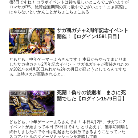
後3日ですね！ コラボイベントは待ち遠しいところでございますが
ロマサガRS、絶賛虚無期間の真っ最中でございます！まぁ実際に
はやらないといかんことがちょこちょこある...
サガ魂ガチャ2周年記念イベント
その他雑談
開催！【ログイン1591日目】
どもども、中年ゲーマーよろさんです！ 本日からやってまいりま
したサガ魂ガチャ2周年記念イベント サガ魂ガチャが実装されたの
が2021年の4月20日あれから2年の月日が経とうとしてるんですな
ぁ...当時メカが実装されると...
死闘！偽りの後継者…まさに死
その他雑談
闘でした【ログイン1579日目】
どもども、中年ゲーマーよろさんです！ 本日4月2日、サガフロ2
イベントが始まって本日で3日目ですな とりあえず、無事幻闘場も
終わりましたので今日は朝起きたら解放できるようになっていた
スコアバトルのダメージミッションを攻略して昨...