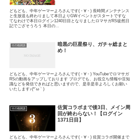
どもども、中年ゲーマーよろさんです(・∀・) 長時間メンテナンス
と生放送も終わりまして本日よりGWイベントがスタートですな
てなわけで本日ログイン1240日目となりましたロマサガRS徒然日
記でござそうろう 本日の...
暗黒の巨星祭り、ガチャ総まと
その他雑談
め！
どもども、中年ゲーマーよろさんです(・∀・) YouTubeでロマサガ
RSの動画をアップしております ブログでも、お役立ち情報や豆知
識などを発信できればと思いますので、是非是非よろしくお願い
いたします♪(*´ω｀)
佐賀コラボまで後3日、メイン周
その他雑談
回が終わらない！【ログイン
1371日目】
どもども、中年ゲーマーよろさんです(・∀・) 佐賀コラボ開催まで