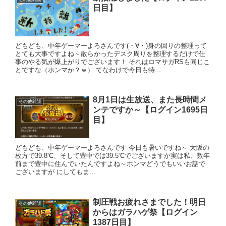
日目】
どもども、中年ゲーマーよろさんです(・∀・)身の回りの整理って
とても大事ですよね～散らかったデスク周りを整理するだけで仕
事のやる気が爆上がりでございます！ それはロマサガRSも同じこ
とですな（ホンマか？ｗ） てなわけで今日も特...
8月1日は生放送、また長時間メ
その他雑談
ンテですか～【ログイン1695日
目】
どもども、中年ゲーマーよろさんです 今日も暑いですね～ 大阪の
枚方で39.8℃、そして豊中では39.5℃でございますか実は私、数年
前まで豊中に住んでいたんですよね～ホンマどうでもいいお話で
ございますが にしてもま...
制圧戦お疲れさまでした！明日
その他雑談
からはガラハゲ祭【ログイン
1387日目】