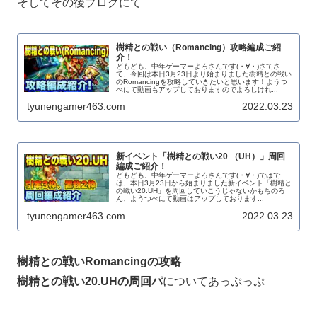
そしてその後ブログにて
樹精との戦い（Romancing）攻略編成ご紹
介！
どもども、中年ゲーマーよろさんです(・∀・)さてさ
て、今回は本日3月23日より始まりました樹精との戦い
のRomancingを攻略していきたいと思います！ようつ
べにて動画もアップしておりますのでよろしけれ...
tyunengamer463.com
2022.03.23
新イベント「樹精との戦い20 （UH）」周回
編成ご紹介！
どもども、中年ゲーマーよろさんです(・∀・)ではで
は、本日3月23日から始まりました新イベント「樹精と
の戦い20.UH」を周回していこうじゃないかもちのろ
ん、ようつべにて動画はアップしております...
tyunengamer463.com
2022.03.23
樹精との戦いRomancingの攻略
樹精との戦い20.UHの周回パ
についてあっぷっぷ