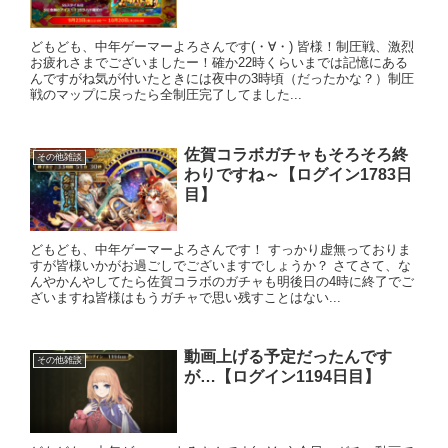
どもども、中年ゲーマーよろさんです(・∀・) 皆様！制圧戦、激烈
お疲れさまでございましたー！確か22時くらいまでは記憶にある
んですがね気が付いたときには夜中の3時頃（だったかな？）制圧
戦のマップに戻ったら全制圧完了してました...
佐賀コラボガチャもそろそろ終
その他雑談
わりですね～【ログイン1783日
目】
どもども、中年ゲーマーよろさんです！ すっかり虚無っておりま
すが皆様いかがお過ごしでございますでしょうか？ さてさて、な
んやかんやしてたら佐賀コラボのガチャも明後日の4時に終了でご
ざいますね皆様はもうガチャで思い残すことはない...
動画上げる予定だったんです
その他雑談
が…【ログイン1194日目】