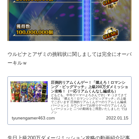
ウルピナとアザミの挑戦状に関しましては完全にオーバ
ーキルｗ
圧倒的リアムくんゲー！「燃えろ！ロマンシ
ング・ビッグマッチ」上級200万ダメミッショ
ン攻略！（一応リアムくんなし編成も）
どもども、中年ゲーマーよろさんです(・∀・) さてさて
今回は 「燃えろ！ロマンシングビッグマッチ」の上級
でございます 圧倒的リアムくんゲーのリアムくん編成
バージョンと カウンターでお祈りゲーのリアムくんな
しバージョンと 二つの動画をご用意いたしました では
ノシ
tyunengamer463.com
2022.01.15
先日上級200万ダメージミッション攻略の動画紹介記事