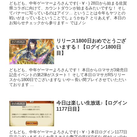
どもども、中年ゲーマーよろさんです(・∀・) 28日から始まる佐賀
県コラボに向けて、カウントダウンが始まるみたいですな！ そし
てバナーに写っているのはアイツ... ということは今年もヤツとの
戦いがまっているということでしょうかね？ とりあえず、本日の
お知らせチェックから参ります～ ではノシ
リリース1800日おめでとうござ
その他雑談
いまする！【ログイン1800日
目】
どもども、中年ゲーマーよろさんです！ 本日からロマサガ3発売日
記念イベントの第2弾がスタート！ そして本日ロマサガRSリリー
スから1800日でございますな いや～長い間プレイさせていただい
ております ...
今日は楽しい生放送♪【ログイン
その他雑談
1177日目】
どもども、中年ゲーマーよろさんです(・∀・) 本日ログイン1177日
目でございます なんか良さそうな数字の並びですな 何がいいのか