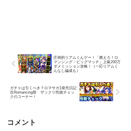
圧倒的リアムくんゲー！「燃えろ！ロ
マンシング・ビッグマッチ」上級200万
ダメミッション攻略！（一応リアムく
んなし編成も）
ガチャは引くべき？ロマサガ1発売日記
念Romancing祭 ザックリ性能チェッ
クのコーナー！
コメント