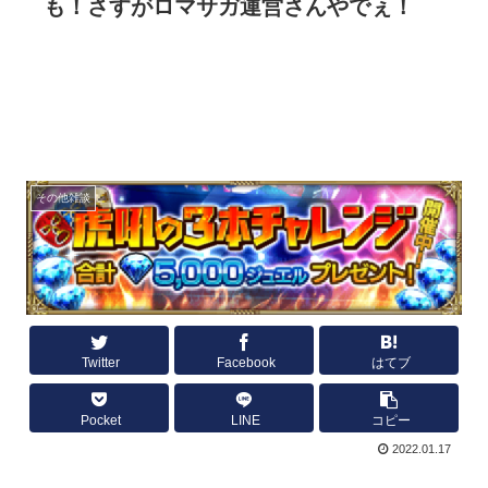
も！さすがロマサガ運営さんやでぇ！
その他雑談
Twitter
Facebook
はてブ
Pocket
LINE
コピー
2022.01.17