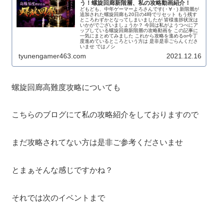
う！螺旋回廊新階層、私の攻略動画紹介！
どもども、中年ゲーマーよろさんです(・∀・) 新階層が
追加された螺旋回廊も20日の4時でリセット もう残す
ところわずかとなってしまいましたが 皆様進捗状況は
いかがでございましょうか？ 今回は私がようつべにア
ップしている螺旋回廊新階層の攻略動画を この記事に
一気にまとめてみました これから攻略を進めるor今丁
度進めているところという方は 是非是非ごらんくださ
いませ ではノシ
tyunengamer463.com
2021.12.16
螺旋回廊高難度攻略についても
こちらのブログにて私の攻略紹介をしておりますので
まだ攻略されてない方は是非ご参考くださいませ
とまぁそんな感じですかね？
それでは次のイベントまで