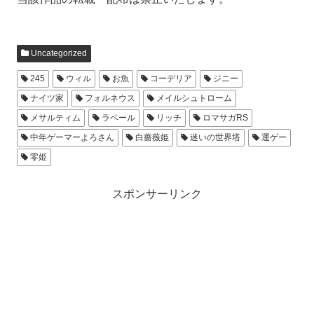
Uncategorized
245
ウィル
お魚
コーデリア
ジニー
ナイツ家
フォルネウス
メイルシュトローム
メサルティム
ラベール
リッチ
ロマサガRS
中年ゲーマーよろさん
白薔薇姫
迷いの世界塔
運ゲー
零姫
スポンサーリンク