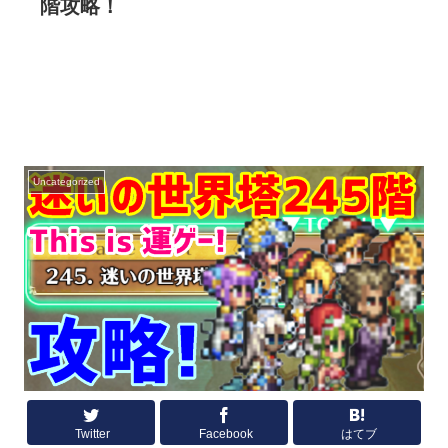
階攻略！
Uncategorized
Twitter
Facebook
はてブ