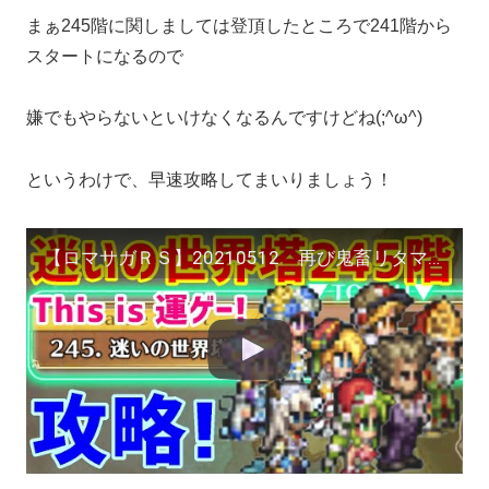
まぁ245階に関しましては登頂したところで241階から
スタートになるので
嫌でもやらないといけなくなるんですけどね(;^ω^)
というわけで、早速攻略してまいりましょう！
【ロマサガＲＳ】20210512 再び鬼畜リタマラの世界へ…迷いの世界塔245階！逆襲のナイツ家！？【ロマサガリユニバース】【ロマンシングサガリユニバース】