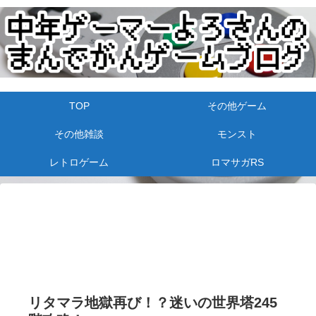
TOP
その他ゲーム
その他雑談
モンスト
レトロゲーム
ロマサガRS
リタマラ地獄再び！？迷いの世界塔245