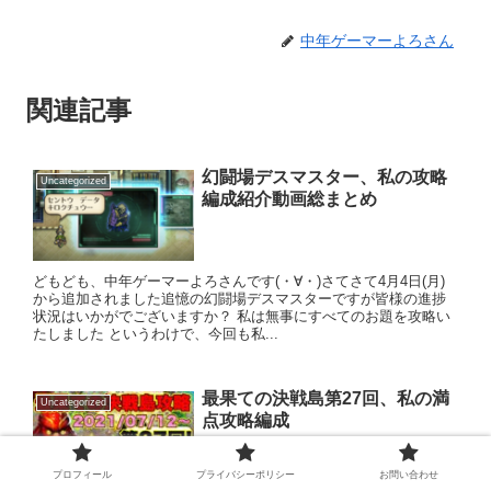
中年ゲーマーよろさん
関連記事
幻闘場デスマスター、私の攻略
Uncategorized
編成紹介動画総まとめ
どもども、中年ゲーマーよろさんです(・∀・)さてさて4月4日(月)
から追加されました追憶の幻闘場デスマスターですが皆様の進捗
状況はいかがでございますか？ 私は無事にすべてのお題を攻略い
たしました というわけで、今回も私...
最果ての決戦島第27回、私の満
Uncategorized
点攻略編成
プロフィール
プライバシーポリシー
お問い合わせ