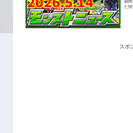
期間
た恒
スポ