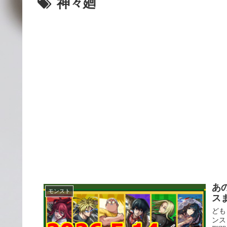
神々廻
あ
モンスト
ス
ども
ンス