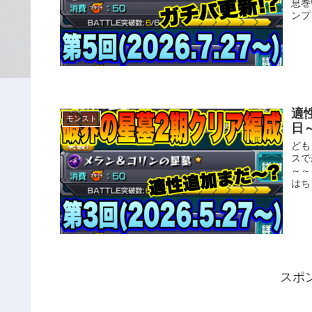
息巻
ンプ
適性
モンスト
日
ども
スで
～～
はち
スポ