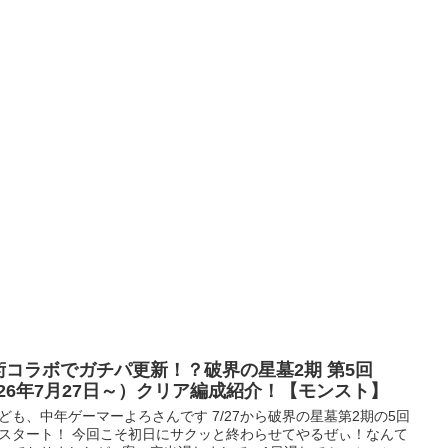
術コラボでガチパ更新！？破界の星墓2期 第5回
2026年7月27日～）クリア編成紹介！【モンスト】
ども、中年ゲーマーよろさんです 7/27から破界の星墓第2期の5回
スタート！ 今回こそ初日にサクッと終わらせてやるぜぃ！なんて