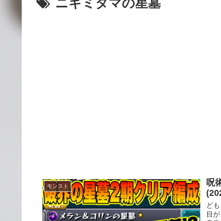
ニギミタマの星墓
呪
モンスト
(
ども
目が